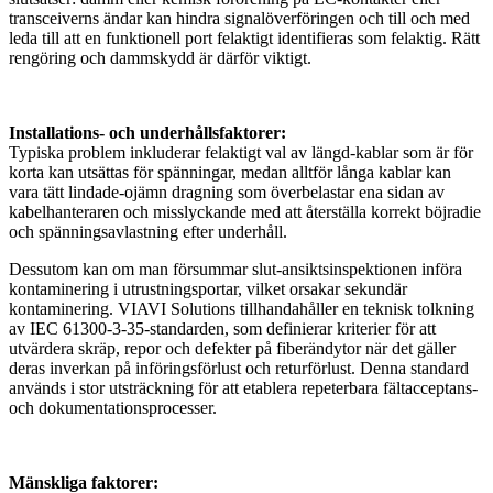
transceiverns ändar kan hindra signalöverföringen och till och med
leda till att en funktionell port felaktigt identifieras som felaktig. Rätt
rengöring och dammskydd är därför viktigt.
Installations- och underhållsfaktorer:
Typiska problem inkluderar felaktigt val av längd-kablar som är för
korta kan utsättas för spänningar, medan alltför långa kablar kan
vara tätt lindade-ojämn dragning som överbelastar ena sidan av
kabelhanteraren och misslyckande med att återställa korrekt böjradie
och spänningsavlastning efter underhåll.
Dessutom kan om man försummar slut-ansiktsinspektionen införa
kontaminering i utrustningsportar, vilket orsakar sekundär
kontaminering. VIAVI Solutions tillhandahåller en teknisk tolkning
av IEC 61300-3-35-standarden, som definierar kriterier för att
utvärdera skräp, repor och defekter på fiberändytor när det gäller
deras inverkan på införingsförlust och returförlust. Denna standard
används i stor utsträckning för att etablera repeterbara fältacceptans-
och dokumentationsprocesser.
Mänskliga faktorer: