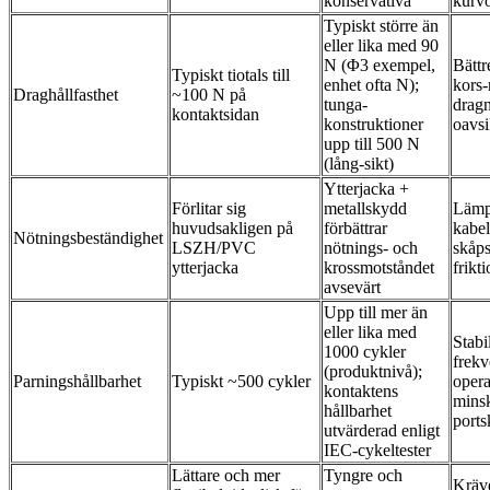
konservativa
kurv
Typiskt större än
eller lika med 90
N (Φ3 exempel,
Bättr
Typiskt tiotals till
enhet ofta N);
kors-
Draghållfasthet
~100 N på
tunga-
drag
kontaktsidan
konstruktioner
oavsi
upp till 500 N
(lång-sikt)
Ytterjacka +
Förlitar sig
metallskydd
Lämp
huvudsakligen på
förbättrar
kabel
Nötningsbeständighet
LSZH/PVC
nötnings- och
skåps
ytterjacka
krossmotståndet
frikt
avsevärt
Upp till mer än
eller lika med
Stabi
1000 cykler
frek
(produktnivå);
Parningshållbarhet
Typiskt ~500 cykler
opera
kontaktens
minsk
hållbarhet
ports
utvärderad enligt
IEC-cykeltester
Lättare och mer
Tyngre och
Kräve