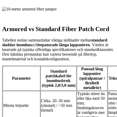
Armored vs Standard Fiber Patch Cord
Tabellen nedan sammanfattar viktiga skillnader mellan
standard
sladdar inomhus
och
bepansrade långa lappsnören
. Värden är
baserade på typiska offentliga specifikationer och standardklausuler.
Den faktiska prestandan kan variera beroende på fibertyp,
mantelmaterial och kontaktkonfiguration.
Pansad lång
Standard
lappsnöre
patchkabel för
Parameter
(spiralpansar /
Tekn
inomhusbruk
flexibelt
(typisk 2,0/3,0 mm)
metallrör)
Typiskt större än
Pansa
eller lika med 50
motst
Cirka. 20–30 mm
mm;
yttre
Minsta böjradie
(olastad) / ~50 mm
lindningskraven
nödv
(lastad)
är vanligtvis mer
lämpl