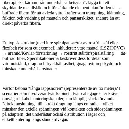
fiberoptiska kärnan från underhållsarbetsytan": lägga till ett
skyddande metallskikt och förstärkande element utanför den täta-
buffrade fibern för att avleda yttre krafter som trampning, klämning,
friktion och vridning på manteln och pansarskiktet, snarare än att
direkt påverka fibern.
En typisk struktur (med inre spiralpansar/rör av rostfritt stål eller
flexibelt rör som ett exempel) inkluderar: yttre mantel (LSZH/PVC)
→ aramid/Kevlar-förstärkning → rostfritt stålrör/spiralstålring → tät-
buffrad fiber. Specifikationerna beskriver dess fördelar som:
vridmotstånd, drag- och tryckhållfasthet, gnagare/trampskydd och
minskade underhållskostnader.
Varför betona "långa lappsnören" (representerade av tio meter)? I
scenarier som involverar tvär-kabinett, tvär-cabagage eller kräver
omvägar i kabelhanteringskanaler, kan lämplig slack förvandla
"direkt anslutning" till "krökt dragning längs en radie", vilket
minskar den axiella spänningen vid kontakten och sidospänningen
på adaptern; det underlättar också distribution i lager och
etiketthantering längs standardvägar.