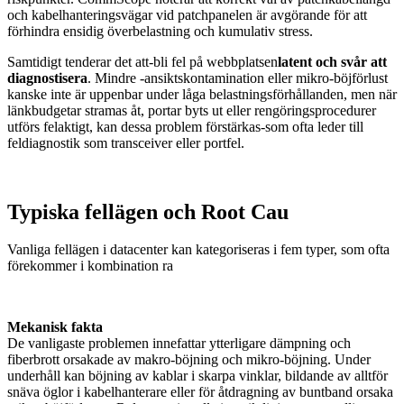
och kabelhanteringsvägar vid patchpanelen är avgörande för att
förhindra ensidig överbelastning och kumulativ stress.
Samtidigt tenderar det att-bli fel på webbplatsen
latent och svår att
diagnostisera
. Mindre -ansiktskontamination eller mikro-böjförlust
kanske inte är uppenbar under låga belastningsförhållanden, men när
länkbudgetar stramas åt, portar byts ut eller rengöringsprocedurer
utförs felaktigt, kan dessa problem förstärkas-som ofta leder till
feldiagnostik som transceiver eller portfel.
Typiska fellägen och Root Cau
Vanliga fellägen i datacenter kan kategoriseras i fem typer, som ofta
förekommer i kombination ra
Mekanisk fakta
De vanligaste problemen innefattar ytterligare dämpning och
fiberbrott orsakade av makro-böjning och mikro-böjning. Under
underhåll kan böjning av kablar i skarpa vinklar, bildande av alltför
snäva öglor i kabelhanterare eller för åtdragning av buntband orsaka