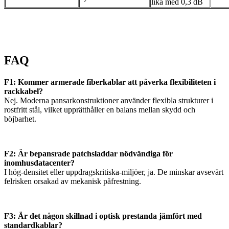
lika med 0,3 dB
FAQ
F1: Kommer armerade fiberkablar att påverka flexibiliteten i
rackkabel?
Nej. Moderna pansarkonstruktioner använder flexibla strukturer i
rostfritt stål, vilket upprätthåller en balans mellan skydd och
böjbarhet.
F2: Är bepansrade patchsladdar nödvändiga för
inomhusdatacenter?
I hög-densitet eller uppdragskritiska-miljöer, ja. De minskar avsevärt
felrisken orsakad av mekanisk påfrestning.
F3: Är det någon skillnad i optisk prestanda jämfört med
standardkablar?