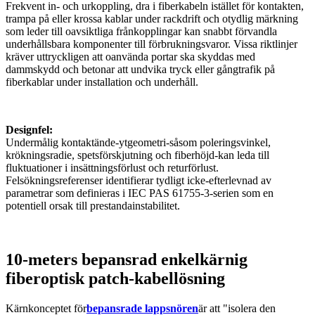
Frekvent in- och urkoppling, dra i fiberkabeln istället för kontakten,
trampa på eller krossa kablar under rackdrift och otydlig märkning
som leder till oavsiktliga frånkopplingar kan snabbt förvandla
underhållsbara komponenter till förbrukningsvaror. Vissa riktlinjer
kräver uttryckligen att oanvända portar ska skyddas med
dammskydd och betonar att undvika tryck eller gångtrafik på
fiberkablar under installation och underhåll.
Designfel:
Undermålig kontaktände-ytgeometri-såsom poleringsvinkel,
krökningsradie, spetsförskjutning och fiberhöjd-kan leda till
fluktuationer i insättningsförlust och returförlust.
Felsökningsreferenser identifierar tydligt icke-efterlevnad av
parametrar som definieras i IEC PAS 61755-3-serien som en
potentiell orsak till prestandainstabilitet.
10-meters bepansrad enkelkärnig
fiberoptisk patch-kabellösning
Kärnkonceptet för
bepansrade lappsnören
är att "isolera den