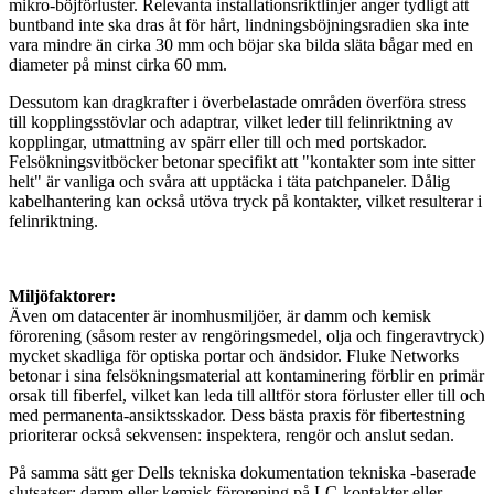
mikro-böjförluster. Relevanta installationsriktlinjer anger tydligt att
buntband inte ska dras åt för hårt, lindningsböjningsradien ska inte
vara mindre än cirka 30 mm och böjar ska bilda släta bågar med en
diameter på minst cirka 60 mm.
Dessutom kan dragkrafter i överbelastade områden överföra stress
till kopplingsstövlar och adaptrar, vilket leder till felinriktning av
kopplingar, utmattning av spärr eller till och med portskador.
Felsökningsvitböcker betonar specifikt att "kontakter som inte sitter
helt" är vanliga och svåra att upptäcka i täta patchpaneler. Dålig
kabelhantering kan också utöva tryck på kontakter, vilket resulterar i
felinriktning.
Miljöfaktorer:
Även om datacenter är inomhusmiljöer, är damm och kemisk
förorening (såsom rester av rengöringsmedel, olja och fingeravtryck)
mycket skadliga för optiska portar och ändsidor. Fluke Networks
betonar i sina felsökningsmaterial att kontaminering förblir en primär
orsak till fiberfel, vilket kan leda till alltför stora förluster eller till och
med permanenta-ansiktsskador. Dess bästa praxis för fibertestning
prioriterar också sekvensen: inspektera, rengör och anslut sedan.
På samma sätt ger Dells tekniska dokumentation tekniska -baserade
slutsatser: damm eller kemisk förorening på LC-kontakter eller