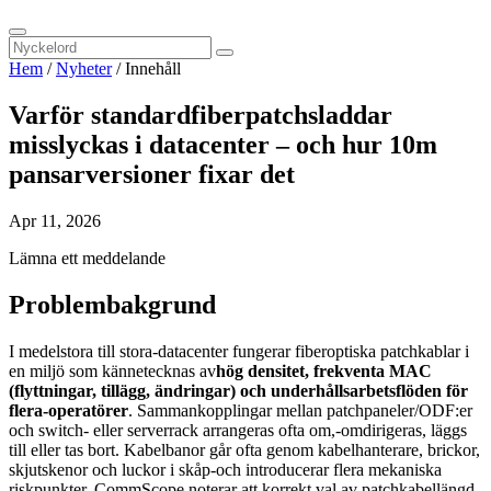
Hem
/
Nyheter
/
Innehåll
Varför standardfiberpatchsladdar
misslyckas i datacenter – och hur 10m
pansarversioner fixar det
Apr 11, 2026
Lämna ett meddelande
Problembakgrund
I medelstora till stora-datacenter fungerar fiberoptiska patchkablar i
en miljö som kännetecknas av
hög densitet, frekventa MAC
(flyttningar, tillägg, ändringar) och underhållsarbetsflöden för
flera-operatörer
. Sammankopplingar mellan patchpaneler/ODF:er
och switch- eller serverrack arrangeras ofta om,-omdirigeras, läggs
till eller tas bort. Kabelbanor går ofta genom kabelhanterare, brickor,
skjutskenor och luckor i skåp-och introducerar flera mekaniska
riskpunkter. CommScope noterar att korrekt val av patchkabellängd