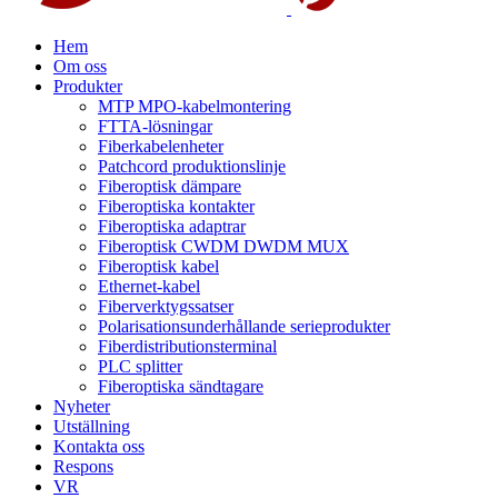
Hem
Om oss
Produkter
MTP MPO-kabelmontering
FTTA-lösningar
Fiberkabelenheter
Patchcord produktionslinje
Fiberoptisk dämpare
Fiberoptiska kontakter
Fiberoptiska adaptrar
Fiberoptisk CWDM DWDM MUX
Fiberoptisk kabel
Ethernet-kabel
Fiberverktygssatser
Polarisationsunderhållande serieprodukter
Fiberdistributionsterminal
PLC splitter
Fiberoptiska sändtagare
Nyheter
Utställning
Kontakta oss
Respons
VR