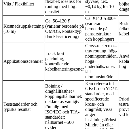
flexibel; idealisk för
styvare; t.ex.
Vikt / Flexibilitet
böjha
routing med hög-
~0,14 kg för 10
draga
densitet
m
Ca. ¥140–¥300+
Ca. 50–120 ¥
(varierar
Beslu
Kostnadsuppskattning
(varierar beroende på
beroende på
felko
(10 m)
OM/OS, kontakttyp,
pansarstruktur
kabel
flamklassificering)
och kopplingar)
Cross-rack/cross-
tray routing, hög-
I-rack kort
nötningsområden,
Anvä
patchning,
Applikationsscenarier
höga-
kabla
kontrollerade
underhållszoner,
hög- 
kabelhanteringszoner
lätt
utomhusinträde
Kan referera till
Böjning /
GB/T- och YD/T-
draghållfasthet /
standarder, med
kopplingshållbarhet:
specificerade
Priori
deklareras vanligtvis
Teststandarder och
kross- och
testr
förenlig med
typiska resultat
dragmått; vissa
provt
ISO/IEC och TIA-
anger
vid l
standarder;
insättningsförlust
hållbarhet ~500
Mindre än eller
cykler