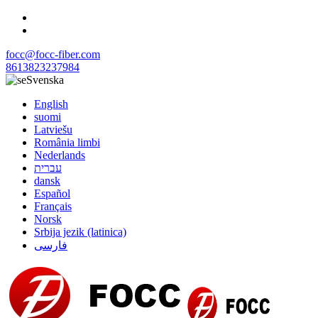
focc@focc-fiber.com
8613823237984
Svenska
English
suomi
Latviešu
România limbi
Nederlands
עברית
dansk
Español
Français
Norsk
Srbija jezik (latinica)
فارسی