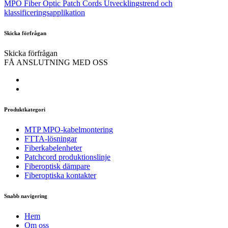
MPO Fiber Optic Patch Cords Utvecklingstrend och
klassificeringsapplikation
Skicka förfrågan
Skicka förfrågan
FÅ ANSLUTNING MED OSS
Produktkategori
MTP MPO-kabelmontering
FTTA-lösningar
Fiberkabelenheter
Patchcord produktionslinje
Fiberoptisk dämpare
Fiberoptiska kontakter
Snabb navigering
Hem
Om oss